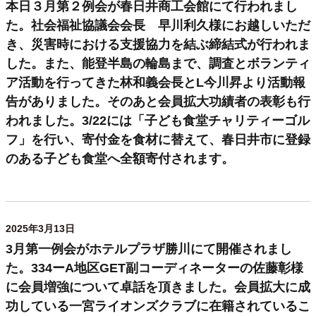
本日３月第２例会が春日井商工会館にて行われまし
た。社会福祉協議会会長 早川利久様にお越しいただ
き、災害時における支援協力を結ぶ締結式が行われま
した。また、能登半島の輪島まで、調査とボランティ
ア活動を行ってきた林和義会長とL今川昇より活動報
告がありました。そのあと会員拡大功績者の表彰も行
われました。3/22には「子ども食堂チャリティーゴル
フ」を行い、寄付金を食材に替えて、春日井市に登録
のある子ども食堂へ全額寄付されます。
2025年3月13日
3月第一例会がホテルプラザ勝川にて開催されまし
た。334ーA地区GET副コーディネーターの佐藤彰様
に会員増強について卓話を頂きました。会員拡大に成
功している一宮ライオンズクラブに在籍されているこ